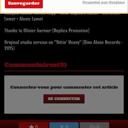
Directed by Christian Lamet
Propulsé par Orejime
Sauvegarder
Images/sound: Céline Kopp • Jean-Baptiste Lamet • Christian
Lamet • Alexis Lamet
Thanks to Olivier Garnier (Replica Promotion)
Original studio version on "Sittin' Heavy" (Dine Alone Records -
2015)
Commentaires(0)
Connectez-vous pour commenter cet article
SE CONNECTER
0
0
0