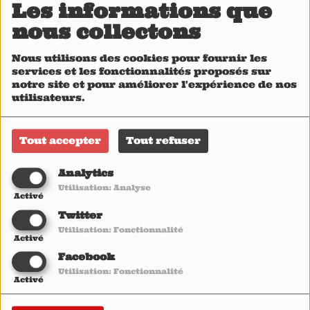
Les informations que
nous collectons
Nous utilisons des cookies pour fournir les
services et les fonctionnalités proposés sur
notre site et pour améliorer l'expérience de nos
utilisateurs.
Tout accepter
Tout refuser
Analytics
Utilisation: Analyse
Activé
Twitter
Utilisation: Fonctionnalité
Activé
© 2018 Heavy1
Facebook
"One Sessions by Heavy1" Recorded live in Paris December 4,
Utilisation: Fonctionnalité
Activé
2018