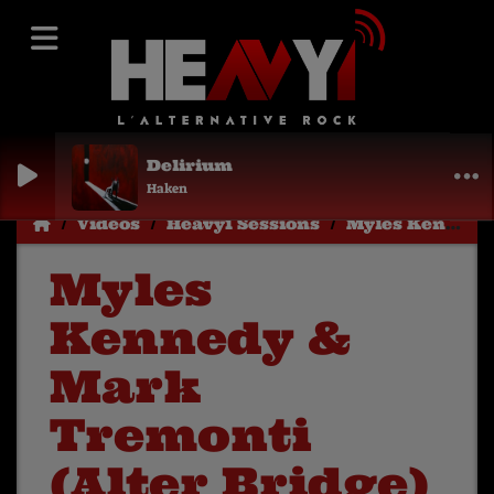
Delirium
Haken
Vidéos
Heavy1 Sessions
Myles Kennedy & Mark Tremonti (Alter Bridge) "Wouldn't You Rather" (Heavy1 acoustic session)
Myles
Kennedy &
Mark
Tremonti
(Alter Bridge)