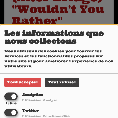
"Wouldn't You
Rather"
(Heavy1
Les informations que
nous collectons
acoustic
session)
Nous utilisons des cookies pour fournir les
services et les fonctionnalités proposés sur
notre site et pour améliorer l'expérience de nos
utilisateurs.
Tout accepter
Tout refuser
Analytics
Utilisation: Analyse
Activé
Twitter
Utilisation: Fonctionnalité