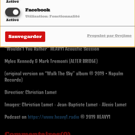
Activé
Facebook
Utilisation: Fonctionnalité
Activé
Propulsé par Orejime
© 2019 HEAVY1
Sauvegarder
“Wouldn't You Rather”
HEAVY1 Acoustic Session
Myles Kennedy & Mark Tremonti (ALTER BRIDGE)
(original version on “Walk The Sky” album © 2019 • Napalm
Records)
Direction: Christian Lamet
Images: Christian Lamet - Jean-Baptiste Lamet - Alexis Lamet
Podcast on
https://www.heavy1.radio
© 2019 HEAVY1
Commentaires(0)