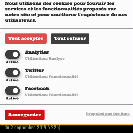
Nous utilisons des cookies pour fournir les
services et les fonctionnalités proposés sur
notre site et pour améliorer l'expérience de nos
utilisateurs.
Tout accepter
Tout refuser
Analytics
Utilisation: Analyse
Activé
Twitter
Utilisation: Fonctionnalité
Activé
Facebook
Interview: Talia Soghomonian
Utilisation: Fonctionnalité
Activé
Images: Christian Lamet
Propulsé par Orejime
Sauvegarder
Podcast en français de l'émission Absolute Woman E01S03 et
interview intégrale disponible sur
www.heavy1.radio (à partir
du 2 septembre 2019 à 22h).