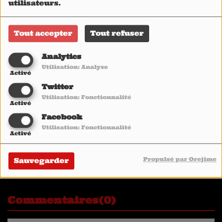
utilisateurs.
Tout accepter
Tout refuser
Analytics
Utilisation: Analyse
Activé
Twitter
Utilisation: Fonctionnalité
Activé
Facebook
Utilisation: Fonctionnalité
Activé
Acoustic session for web radio HEAVY1 May 7th, 2018
Propulsé par Orejime
Sauvegarder
© 2018-2024
HEAVY1
Commentaires(0)