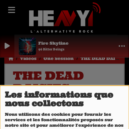
Fire Skyline
96 Bitter Beings
Vidéos
One Session
THE DEAD DAISIES : HEAVY1 • ONE SESSION
THE DEAD
DAISIES :
Les informations que
HEAVY1 • ONE
nous collectons
SESSION
Nous utilisons des cookies pour fournir les
services et les fonctionnalités proposés sur
notre site et pour améliorer l'expérience de nos