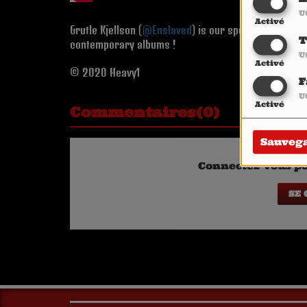
U
Activé
Grutle Kjellson (
@Enslaved
) is our special guest in
T
contemporary albums !
U
Activé
© 2020 Heavy1
F
U
Activé
Commentaires(0)
Sauveg
Connectez-vous po
SE