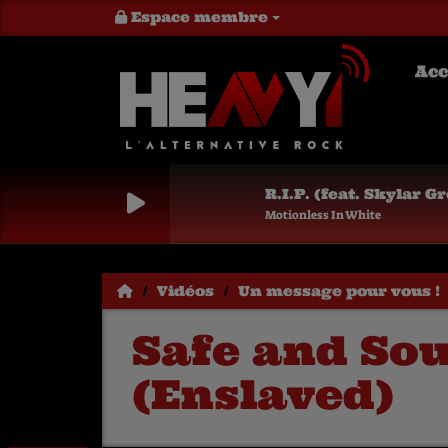
Espace membre
Acc
R.I.P. (feat. Skylar Grey)
Motionless In White
Vidéos
Un message pour vous !
Safe and Sou
(Enslaved)