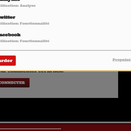
tilisation: Analyse
 "Safe and Sound(s)" on HEAVY1TV with his 10 all-time favorite
witter
tilisation: Fonctionnalité
acebook
tilisation: Fonctionnalité
Propulsé
arder
ur commenter cet article
 CONNECTER