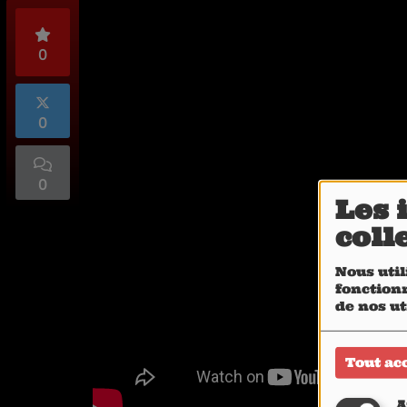
0
0
0
Les 
coll
Nous util
fonctionn
de nos ut
Tout ac
A