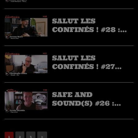
JUNIOR
RODRIGUEZ ​
SALUT LES
CONFINÉS ! #28 :
JEROME RIERA DE
NUCLEAR BLAST
SALUT LES
CONFINÉS ! #27
AVEC CHRISTOPHE
GODIN
SAFE AND
SOUND(S) #26 :
JACOBY SHADDIX
(PAPA ROACH)
1
2
3
>