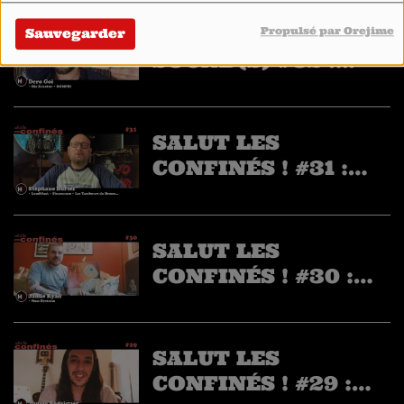
(BARONESS)
SAFE AND
Propulsé par Orejime
Sauvegarder
SOUND(S) #32 :
DERO GOI
(@OOMPH! • DIE
KREATUR)
SALUT LES
CONFINÉS ! #31 :
STÉPHANE BURIEZ
(LOUDBLAST,
SINSAENUM, LES
SALUT LES
TAMBOURS DU
CONFINÉS ! #30 :
BRONX...)
JAMIE RYAN
(MASS HYSTERIA)
SALUT LES
CONFINÉS ! #29 :