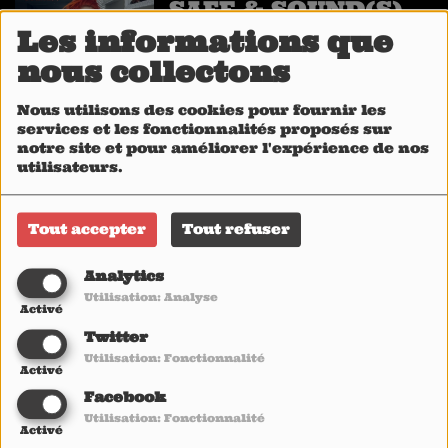
SAFE & SOUND(S)
#36 : LENA
Les informations que
(INFECTED RAIN)
nous collectons
Nous utilisons des cookies pour fournir les
SAFE AND
services et les fonctionnalités proposés sur
notre site et pour améliorer l'expérience de nos
SOUND(S) #35 :
utilisateurs.
JAYA JEFFERY
(MAKE THEM
Tout accepter
Tout refuser
SUFFER)
SALUT LES
(DÉ)CONFINÉS !
Analytics
#34 : CHLOÉ
Utilisation: Analyse
Activé
TRUJILLO
Twitter
Utilisation: Fonctionnalité
SAFE AND
Activé
SOUND(S) #33 :
Facebook
GINA GLEASON
Utilisation: Fonctionnalité
Activé