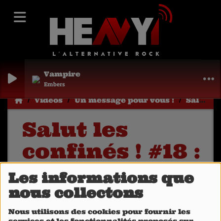
Vampire
Embers
Vidéos
Un message pour vous !
Salut les confinés ! #18 : David Dutreuil (Warner Music France)
Salut les
confinés ! #18 :
David Dutreuil
Les informations que
(Warner Music
nous collectons
France)
Nous utilisons des cookies pour fournir les