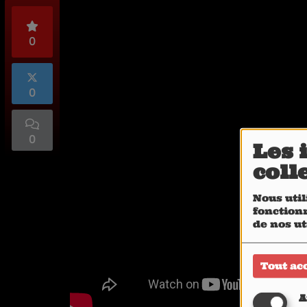
0
0
0
Les 
coll
Nous util
fonctionn
de nos ut
Tout ac
A