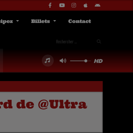
cipez
Billets
Contact
rd de @Ultra