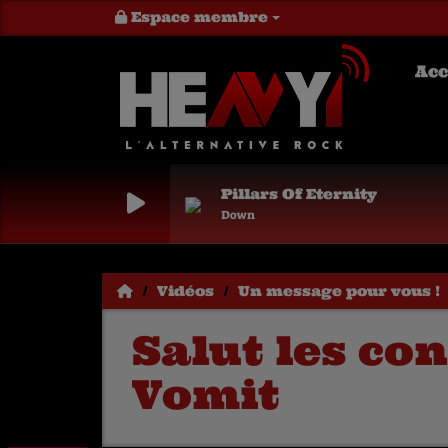
Espace membre
Acc
Pillars Of Eternity
Down
Vidéos
Un message pour vous !
Salut les co
Vomit