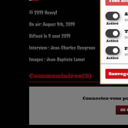
Tout ac
© 2019 Heavy1
A
U
Activé
On air: August 9th, 2019
T
Diffusé le 9 août 2019
U
Activé
Interview : Jean-Charles Desgroux
F
U
Activé
Images : Jean-Baptiste Lamet
Sauveg
Commentaires(0)
Connectez-vous po
SE