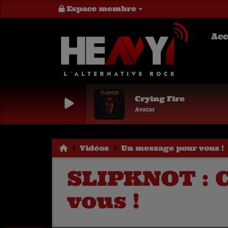
Espace membre
Acc
Crying Fire
Avatar
Vidéos
Un message pour vous !
SLIPKNOT : 
vous !