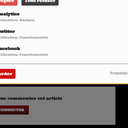
cepter
Tout refuser
nalytics
tilisation: Analyse
witter
tilisation: Fonctionnalité
acebook
tilisation: Fonctionnalité
Propulsé
arder
ur commenter cet article
 CONNECTER