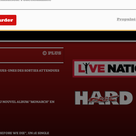
Envoyer votre message
Propulsé
arder
PLUS
QUES-UNES DES SORTIES ATTENDUES
DU NOUVEL ALBUM "MONARCH" EN
EFORE WE DIE", UN 2E SINGLE