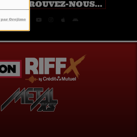
RETROUVEZ-NOUS SUR
 par Orejime