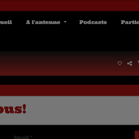
ueil
A l'antenne
Podcasts
Parti
ous!
Email
*