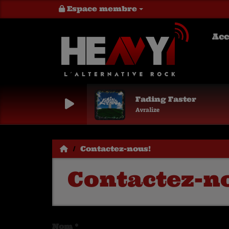
Espace membre
Acc
Fading Faster
Avralize
Contactez-nous!
Contactez-n
Nom
*