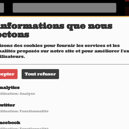
Site Web
informations que nous
ectons
isons des cookies pour fournir les services et les
alités proposés sur notre site et pour améliorer l'
ilisateurs.
cepter
Tout refuser
nalytics
tilisation: Analyse
witter
tilisation: Fonctionnalité
acebook
tilisation: Fonctionnalité