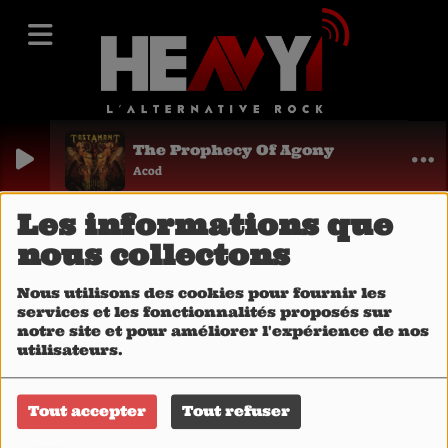
The Prophecy Of Agony
Acod
A LA UNE...
Tous nos podcasts
Les informations que
Tous nos
nous collectons
podcasts
Nous utilisons des cookies pour fournir les
services et les fonctionnalités proposés sur
notre site et pour améliorer l'expérience de nos
utilisateurs.
Tout accepter
Tout refuser
RESONANCE •