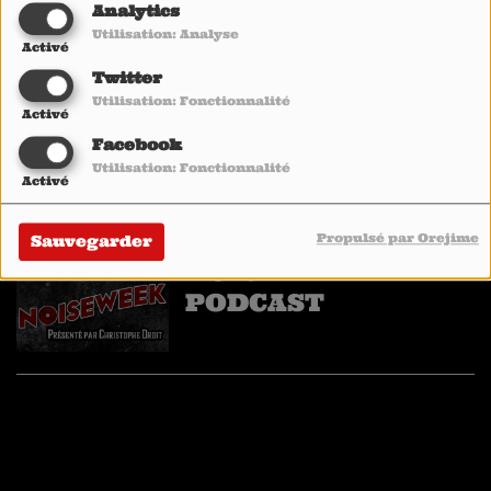
PODCAST
Analytics
Utilisation: Analyse
Activé
Twitter
Utilisation: Fonctionnalité
Activé
MY BAND • LES
Facebook
PODCASTS
Utilisation: Fonctionnalité
Activé
Propulsé par Orejime
Sauvegarder
NOISEWEEK • LE
PODCAST