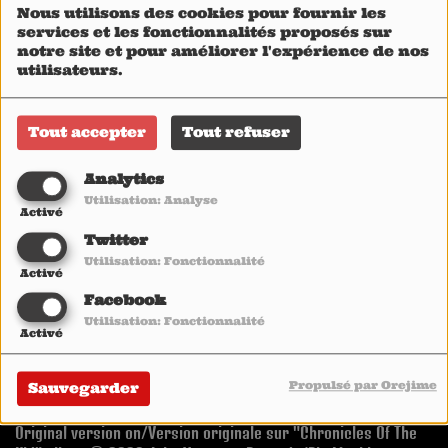
Nous utilisons des cookies pour fournir les
services et les fonctionnalités proposés sur
notre site et pour améliorer l'expérience de nos
utilisateurs.
Tout accepter
Tout refuser
Analytics
Utilisation: Analyse
Activé
Twitter
Utilisation: Fonctionnalité
Activé
Facebook
Utilisation: Fonctionnalité
Activé
Recorded/Enregistré @ L'Empreinte (Savigny-le-Temple)
June 22nd, 2024 • 22 juin 2024
Propulsé par Orejime
Sauvegarder
Directed by/Réalisé par : Christian Lamet
Images : Jean-Baptiste Lamet • Alexis Lamet • Camila Sierra
Original version on/Version originale sur "Chronicles Of The