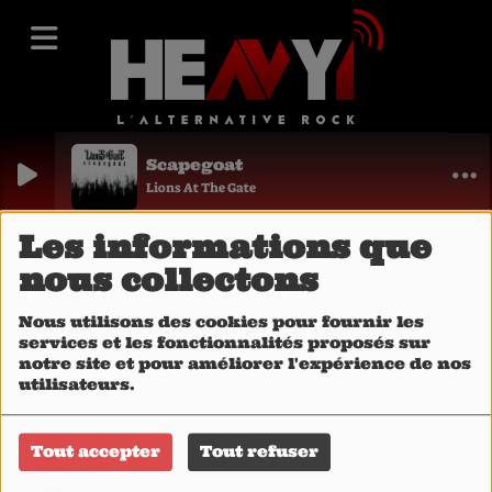
Scapegoat
Lions At The Gate
Vidéos
Top 5 albums on Heavy1
Les informations que
Top 5 albums
nous collectons
on Heavy1
Nous utilisons des cookies pour fournir les
services et les fonctionnalités proposés sur
notre site et pour améliorer l'expérience de nos
utilisateurs.
Tout accepter
Tout refuser
DEVIN TOWNSEND