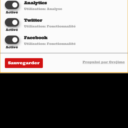
: MY TOP5
Analytics
ALBUMS ON
Utilisation: Analyse
Activé
HEAVY1
Twitter
Utilisation: Fonctionnalité
BEHEMOTH : MY
Activé
TOP5 ALBUMS BY
Facebook
NERGAL ON
Utilisation: Fonctionnalité
Activé
HEAVY1
Propulsé par Orejime
Sauvegarder