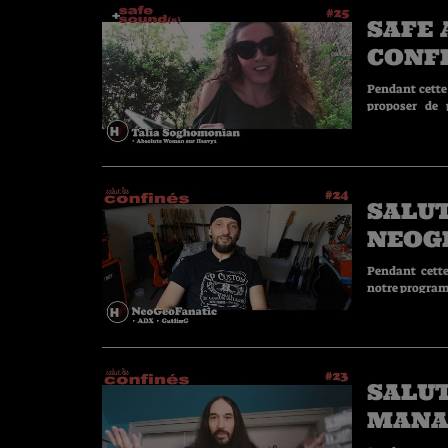
SAFE 
CONFI
SOGH
Pendant cette
proposer de petit
Soghomonian 
SALUT
NEOGE
Pendant cette
SALUT
MANA