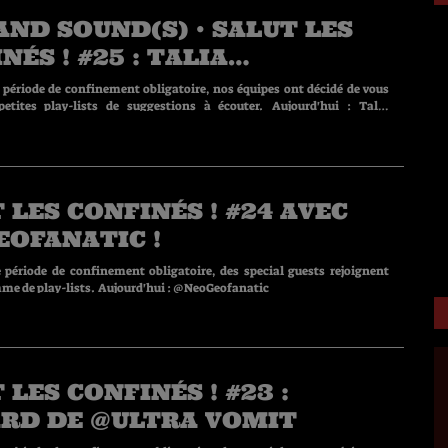
AND SOUND(S) • SALUT LES
NÉS ! #25 : TALIA
OMONIAN
 période de confinement obligatoire, nos équipes ont décidé de vous
es play-lists de suggestions à écouter. Aujourd'hui : Talia
de Absolute Woman (Heavy1).
 LES CONFINÉS ! #24 AVEC
OFANATIC !
 période de confinement obligatoire, des special guests rejoignent
notre programme de play-lists. Aujourd'hui : @NeoGeofanatic
 LES CONFINÉS ! #23 :
RD DE @ULTRA VOMIT