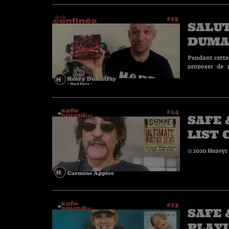
SALUT
DUMA
Pendant cette
proposer de p
Dumatray (Har
SAFE 
LIST 
APPI
© 2020 Heavy1
SAFE 
PLAYL