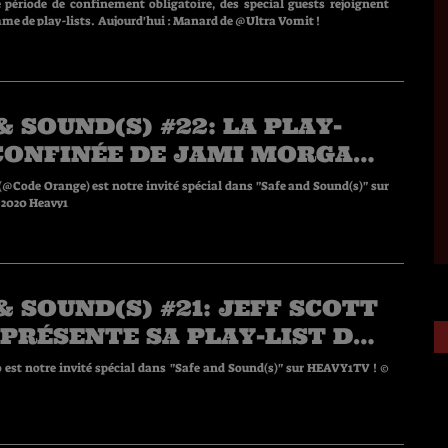
 période de confinement obligatoire, des special guests rejoignent
notre programme de play-lists. Aujourd'hui : Manard de @Ultra Vomit !
& SOUND(S) #22: LA PLAY-
 CONFINÉE DE JAMI MORGAN
ODE ORANGE
@Code Orange) est notre invité spécial dans "Safe and Sound(s)" sur
VY1TV ! © 2020 Heavy1
& SOUND(S) #21: JEFF SCOTT
PRÉSENTE SA PLAY-LIST DE
INEMENT EN EXCLUSIVITÉ
o est notre invité spécial dans "Safe and Sound(s)" sur HEAVY1TV ! ©
 HEAVY1