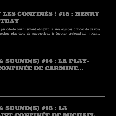
 LES CONFINÉS ! #15 : HENRY
TRAY
 période de confinement obligatoire, nos équipes ont décidé de vous
etites play-lists de suggestions à écouter. Aujourd'hui : Henry
d Force).
& SOUND(S) #14 : LA PLAY-
CONFINÉE DE CARMINE
CE
& SOUND(S) #13 : LA
IST CONFINÉE DE MICHAEL