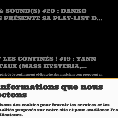
& SOUND(S) #20 : DANKO
 PRÉSENTE SA PLAY-LIST DE
INEMENT EN EXCLUSIVITÉ
 HEAVY1
 LES CONFINÉS ! #19 : YANN
TAUX (MASS HYSTERIA,
AS)
 période de confinement obligatoire, des musiciens vous proposent en
lists de suggestions à écouter. Aujourd'hui : Yann Heurtaux
, Karras).
informations que nous
ectons
isons des cookies pour fournir les services et les
 LES CONFINÉS ! #18 : DAVID
alités proposés sur notre site et pour améliorer l'
EUIL (WARNER MUSIC
ilisateurs.