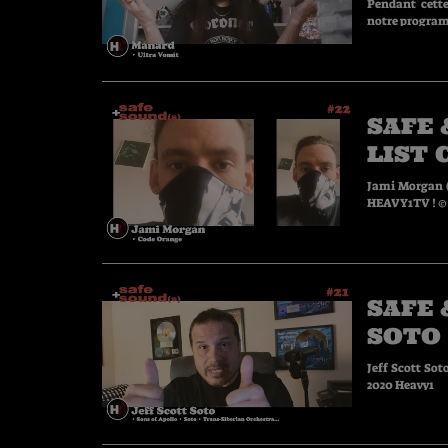
Pendant cette
SAFE 
LIST
DE C
Jami Morgan (
HEA
SAFE 
SOTO 
CONF
Jeff Scott Sot
2020 Heavy1
POUR