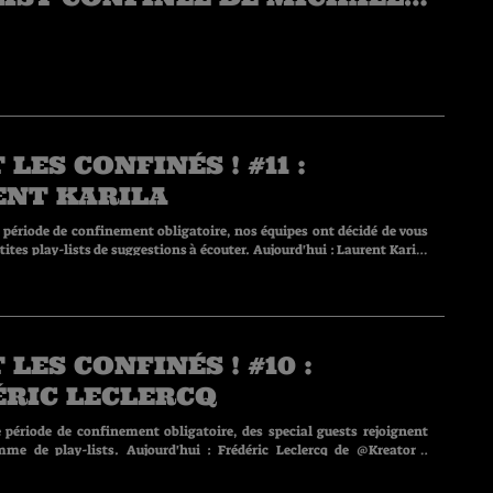
R (@STEEL PANTHER)
 LES CONFINÉS ! #11 :
ENT KARILA
 période de confinement obligatoire, nos équipes ont décidé de vous
ay-lists de suggestions à écouter. Aujourd'hui : Laurent Karila
 LES CONFINÉS ! #10 :
ÉRIC LECLERCQ
 période de confinement obligatoire, des special guests rejoignent
me de play-lists. Aujourd'hui : Frédéric Leclercq de @Kreator •
insaenum)