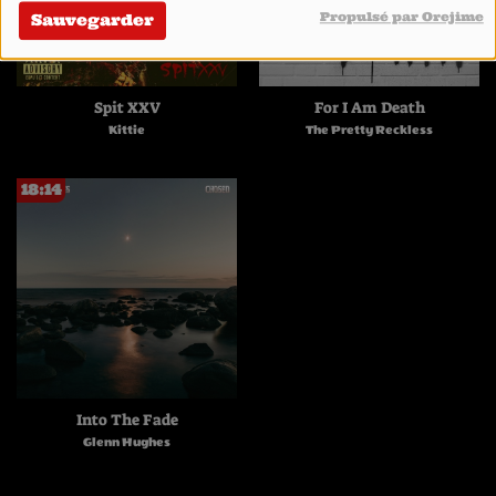
Propulsé par Orejime
Sauvegarder
Spit XXV
For I Am Death
Kittie
The Pretty Reckless
18:14
Into The Fade
Glenn Hughes