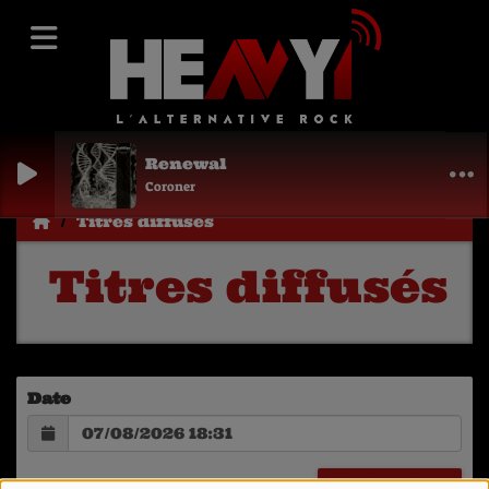
Renewal
Coroner
Titres diffusés
Titres diffusés
Date