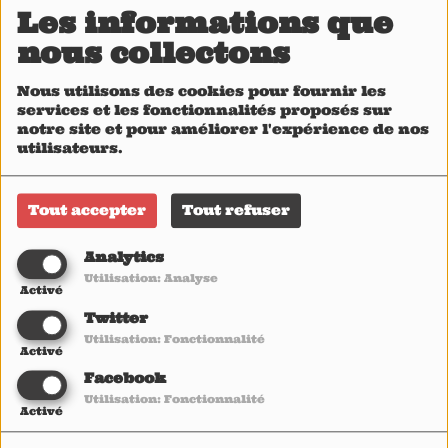
Les informations que
nous collectons
18:28
18:24
Nous utilisons des cookies pour fournir les
services et les fonctionnalités proposés sur
notre site et pour améliorer l'expérience de nos
utilisateurs.
Tout accepter
Tout refuser
Analytics
Renewal
Infanticide A.I.
Utilisation: Analyse
Coroner
Testament
Activé
Twitter
18:22
18:18
Utilisation: Fonctionnalité
Activé
Facebook
Utilisation: Fonctionnalité
Activé