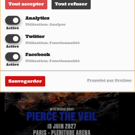
Tout accepter
Tout refuser
Analytics
Utilisation: Analyse
Activé
Twitter
Utilisation: Fonctionnalité
Activé
Facebook
Utilisation: Fonctionnalité
Activé
Propulsé par Orejime
Sauvegarder