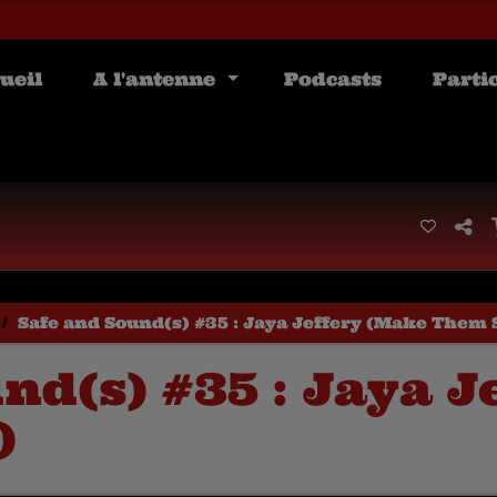
ueil
A l'antenne
Podcasts
Parti
Safe and Sound(s) #35 : Jaya Jeffery (Make Them 
nd(s) #35 : Jaya 
)