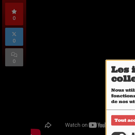
0
0
0
Les 
coll
Nous util
fonctionn
de nos ut
Tout ac
A