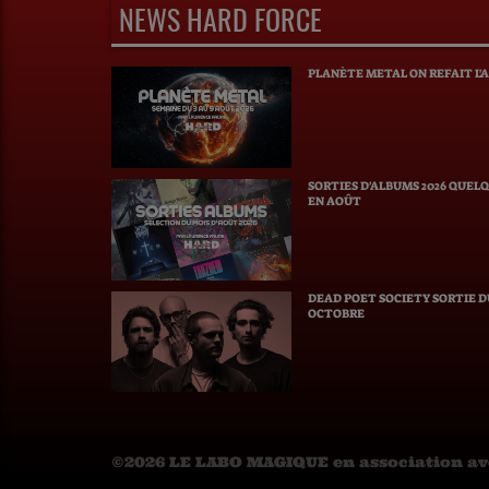
NEWS HARD FORCE
PLANÈTE METAL ON 
SORTIES D'ALBUMS 2026 QUEL
EN AOÛT
DEAD POET SOCIETY SORTIE 
OCTOBRE
©2026 LE LABO MAGIQUE en association a