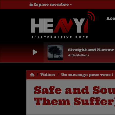
Espace membre
Acc
Straight and Narrow
Arch/Matheos
Vidéos
Un message pour vous !
Safe and Sou
Them Suffer